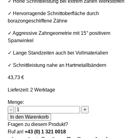
✓ Hohe Schnittleistung bei extrem zähen Werkstoffen
✓ Hervorragende Schnittoberfläche durch
borazongeschliffene Zähne
✓ Aggressive Zahngeometrie mit 15° positivem
Spanwinkel
✓ Lange Standzeiten auch bei Vollmaterialien
✓ Schnittleistung nahe an Hartmetallbändern
43,73
€
Lieferzeit: 2 Werktage
Menge:
Sawline M51 Bimetall Cutforce Ultra X-Treme Hochleistu
-
+
In den Warenkorb
Fragen zu diesem Produkt?
Ruf an!
+43 (0) 1 321 0018