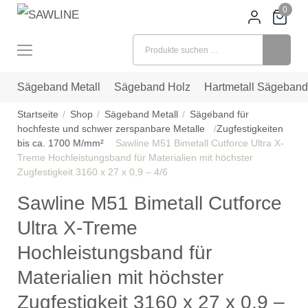
0
Suchen nach:
Sägeband Metall
Sägeband Holz
Hartmetall Sägeband
Startseite
Shop
Sägeband Metall
Sägeband für
hochfeste und schwer zerspanbare Metalle
Zugfestigkeiten
bis ca. 1700 M/mm²
Sawline M51 Bimetall Cutforce Ultra X-
Treme Hochleistungsband für Materialien mit höchster
Zugfestigkeit 3160 x 27 x 0,9 – 4/6
Sawline M51 Bimetall Cutforce
Ultra X-Treme
Hochleistungsband für
Materialien mit höchster
Zugfestigkeit 3160 x 27 x 0,9 –