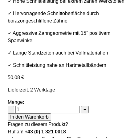
✓ Hohe Schnittleistung bei extrem zähen Werkstoffen
✓ Hervorragende Schnittoberfläche durch
borazongeschliffene Zähne
✓ Aggressive Zahngeometrie mit 15° positivem
Spanwinkel
✓ Lange Standzeiten auch bei Vollmaterialien
✓ Schnittleistung nahe an Hartmetallbändern
50,08
€
Lieferzeit: 2 Werktage
Menge:
Sawline M51 Bimetall Cutforce Ultra X-Treme Hochleistu
-
+
In den Warenkorb
Fragen zu diesem Produkt?
Ruf an!
+43 (0) 1 321 0018