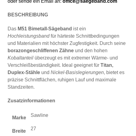
oder sende ein Email an:
office@saegeband.com
BESCHREIBUNG
Das
M51 Bimetall-Sägeband
ist ein
Hochleistungsband
für härteste Schnittbedingungen
und Materialien mit höchster Zugfestigkeit. Durch seine
borazongeschliffenen Zähne
und den hohen
Kobaltanteil
überzeugt es mit extremer Wärme- und
Verschleißbeständigkeit. Ideal geeignet für
Titan,
Duplex-Stähle
und
Nickel-Basislegierungen
, bietet es
präzise Schnittflächen, ruhigen Lauf und maximale
Standzeiten.
Zusatzinformationen
Sawline
Marke
27
Breite