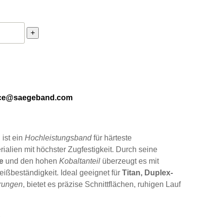
orce Ultra X-Treme Hochleistungsband für Materialien mit höchs
+
ice@saegeband.com
d
ist ein
Hochleistungsband
für härteste
alien mit höchster Zugfestigkeit. Durch seine
e
und den hohen
Kobaltanteil
überzeugt es mit
ißbeständigkeit. Ideal geeignet für
Titan, Duplex-
erungen
, bietet es präzise Schnittflächen, ruhigen Lauf
n