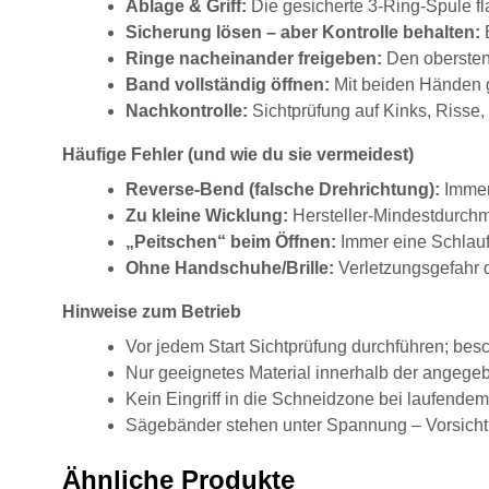
Ablage & Griff:
Die gesicherte 3-Ring-Spule fl
Sicherung lösen – aber Kontrolle behalten:
B
Ringe nacheinander freigeben:
Den obersten 
Band vollständig öffnen:
Mit beiden Händen gr
Nachkontrolle:
Sichtprüfung auf Kinks, Risse
Häufige Fehler (und wie du sie vermeidest)
Reverse-Bend (falsche Drehrichtung):
Immer
Zu kleine Wicklung:
Hersteller-Mindestdurchm
„Peitschen“ beim Öffnen:
Immer eine Schlauf
Ohne Handschuhe/Brille:
Verletzungsgefahr 
Hinweise zum Betrieb
Vor jedem Start Sichtprüfung durchführen; besc
Nur geeignetes Material innerhalb der angege
Kein Eingriff in die Schneidzone bei laufendem
Sägebänder stehen unter Spannung – Vorsicht
Ähnliche Produkte