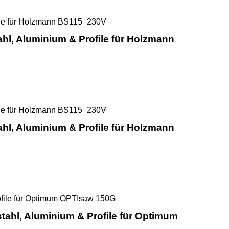
Sawline M42 Bimetall Cutforce Al
ahl, Aluminium & Profile für Holzmann
Sawline M42 Bimetall Cutforce Al
ahl, Aluminium & Profile für Holzmann
Sawline M42 Bimetall Cutforce 
stahl, Aluminium & Profile für Optimum