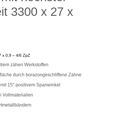
it 3300 x 27 x
 x 0,9 – 4/6 ZpZ
xtrem zähen Werkstoffen
fläche durch borazongeschliffene Zähne
mit 15° positivem Spanwinkel
 Vollmaterialien
rtmetallbändern