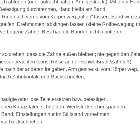
ach ablegen (oder aufrecht halten, Arm gestreckt). Mit einer 
efestigung durchtrennen, Hand bleibt am Band.
Ring nach vorne vom Körper weg „rollen“ lassen. Band wird z
eifen, Drehmoment abklingen lassen (kleine Rollbewegung nach 
, verbogene Zähne. Beschädigte Bänder nicht montieren.
 so drehen, dass die Zähne außen bleiben; nie gegen den Zahn
esser beachten (sonst Risse an der Schweißnaht/Zahnfuß).
e nach der anderen freigeben, Arm gestreckt, vom Körper weg.
durch Zahnkontakt und Rückschnellen.
hädigte oder lose Teile ersetzen bzw. befestigen.
benen Kapazitäten schneiden; Werkstück sicher spannen.
 Band; Einstellungen nur im Stillstand vornehmen.
 vor Rückschnellen.