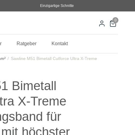
Einzigartige Schnitte
0
r
Ratgeber
Kontakt
mm²
Sawline M51 Bimetall Cutforce Ultra X-Treme
1 Bimetall
ltra X-Treme
ngsband für
 mit höchster