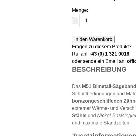
Menge:
Sawline M51 Bimetall Cutf
-
In den Warenkorb
Fragen zu diesem Produkt?
Ruf an!
+43 (0) 1 321 0018
oder sende ein Email an:
off
BESCHREIBUNG
Das
M51 Bimetall-Sägeban
Schnittbedingungen und Materi
borazongeschliffenen Zähn
extremer Wärme- und Verschle
Stähle
und
Nickel-Basislegi
und maximale Standzeiten.
Zusatzinformatione