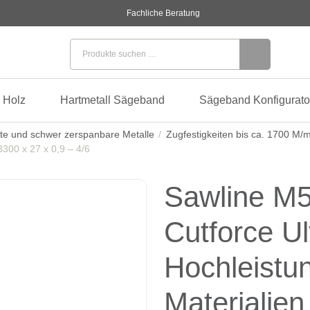
Fachliche Beratung
Suchen nach:
 Holz
Hartmetall Sägeband
Sägeband Konfigurato
te und schwer zerspanbare Metalle
Zugfestigkeiten bis ca. 1700 M/
3300 x 27 x 0,9 – 4/6
Sawline M5
Cutforce U
Hochleistu
Materialien