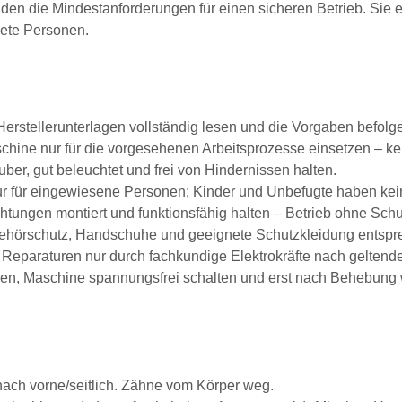
lden die Mindestanforderungen für einen sicheren Betrieb. Sie e
nete Personen.
erstellerunterlagen vollständig lesen und die Vorgaben befolg
hine nur für die vorgesehenen Arbeitsprozesse einsetzen – k
ber, gut beleuchtet und frei von Hindernissen halten.
 für eingewiesene Personen; Kinder und Unbefugte haben keine
tungen montiert und funktionsfähig halten – Betrieb ohne Schut
ehörschutz, Handschuhe und geeignete Schutzkleidung entspre
Reparaturen nur durch fachkundige Elektrokräfte nach geltende
en, Maschine spannungsfrei schalten und erst nach Behebung w
nach vorne/seitlich. Zähne vom Körper weg.