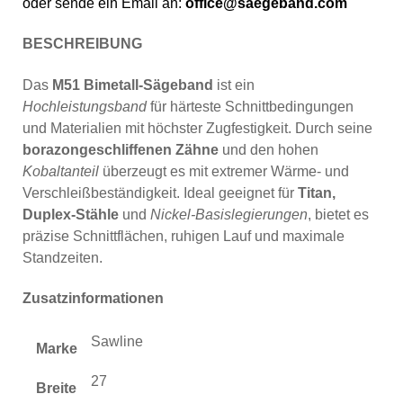
oder sende ein Email an:
office@saegeband.com
BESCHREIBUNG
Das
M51 Bimetall-Sägeband
ist ein
Hochleistungsband
für härteste Schnittbedingungen
und Materialien mit höchster Zugfestigkeit. Durch seine
borazongeschliffenen Zähne
und den hohen
Kobaltanteil
überzeugt es mit extremer Wärme- und
Verschleißbeständigkeit. Ideal geeignet für
Titan,
Duplex-Stähle
und
Nickel-Basislegierungen
, bietet es
präzise Schnittflächen, ruhigen Lauf und maximale
Standzeiten.
Zusatzinformationen
Sawline
Marke
27
Breite