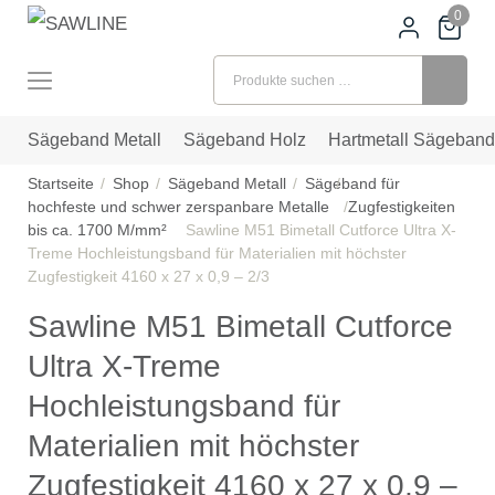
0
Suchen nach:
Sägeband Metall
Sägeband Holz
Hartmetall Sägeband
Startseite
Shop
Sägeband Metall
Sägeband für
hochfeste und schwer zerspanbare Metalle
Zugfestigkeiten
bis ca. 1700 M/mm²
Sawline M51 Bimetall Cutforce Ultra X-
Treme Hochleistungsband für Materialien mit höchster
Zugfestigkeit 4160 x 27 x 0,9 – 2/3
Sawline M51 Bimetall Cutforce
Ultra X-Treme
Hochleistungsband für
Materialien mit höchster
Zugfestigkeit 4160 x 27 x 0,9 –