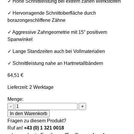
✓ Hohe Schnittleistung bei extrem zähen Werkstoffen
✓ Hervorragende Schnittoberfläche durch
borazongeschliffene Zähne
✓ Aggressive Zahngeometrie mit 15° positivem
Spanwinkel
✓ Lange Standzeiten auch bei Vollmaterialien
✓ Schnittleistung nahe an Hartmetallbändern
64,51
€
Lieferzeit: 2 Werktage
Menge:
Sawline M51 Bimetall Cutforce Ultra X-Treme Hochleistu
-
+
In den Warenkorb
Fragen zu diesem Produkt?
Ruf an!
+43 (0) 1 321 0018