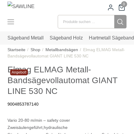
0
Suchen nach:
Sägeband Metall
Sägeband Holz
Hartmetall Sägeband
Startseite
Shop
Metallbandsägen
Elmag ELMAG Metall-
Bandsägevollautomat GIANT LINE 530 NC
Elmag ELMAG Metall-
Angebot!
Bandsägevollautomat GIANT
LINE 530 NC
9004853787140
Vario 20-80 m/min – safety cover
Zweisäulengeführt,hydraulische