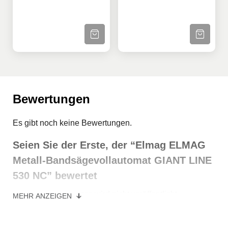
ZUM PRODUKT
ZUM PRODU
Bewertungen
Es gibt noch keine Bewertungen.
Seien Sie der Erste, der “Elmag ELMAG
Metall-Bandsägevollautomat GIANT LINE
530 NC” bewertet
Deine E-Mail-Adresse wird nicht veröffentlicht.
MEHR ANZEIGEN
Erforderliche Felder sind mit
*
markiert
Ihre Bewertung
*