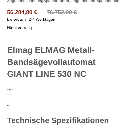
SägebandspannungSpäneförderer, angetriebene Spänebürste
Ursprünglicher Preis war: 76.752,00 €
Aktueller Preis ist: 56.284,80 €.
56.284,80
€
76.752,00
€
Lieferbar in 2-4 Werktagen
Nicht vorrätig
Elmag ELMAG Metall-
Bandsägevollautomat
GIANT LINE 530 NC
""
""
Technische Spezifikationen