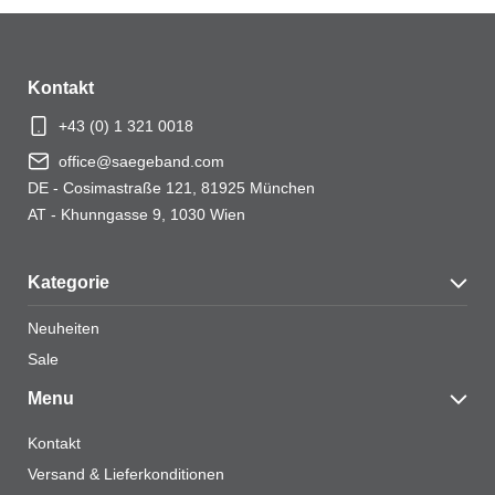
Ihre Bewertung
*
Kontakt
+43 (0) 1 321 0018
office@saegeband.com
DE - Cosimastraße 121, 81925 München
Name
*
AT - Khunngasse 9, 1030 Wien
Kategorie
E-Mail
*
Neuheiten
Sale
Menu
Kontakt
Name, E-Mail-Adresse und Website in diesem
Versand & Lieferkonditionen
Browser für meinen nächsten Kommentar speichern.