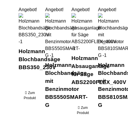
Angebot!
Angebot!
Angebot!
Angebot!
Holzmann Blochbandsäge BBS350_230V
Holzmann Blochbandsäge m
Holzmann Absa
Hol
Holzmann
Holzmann
Blochbandsäge
Holzmann
Holzmann
Absauganlage
BBS350_230V
Blochbandsäge
Blochband
für Säge
mit
mit
ABS2200FLEX_400V
Benzinmotor
Benzinmot
Zum
BBS550SMART-
BBS810SM
Produkt
G
G
Zum
Produkt