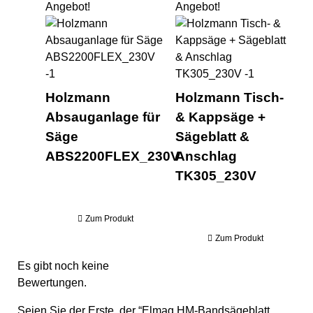
Angebot!
Angebot!
Holzmann Absauganlage fü
Hol
Holzmann
Holzmann Tisch-
Absauganlage für
& Kappsäge +
Säge
Sägeblatt &
ABS2200FLEX_230V
Anschlag
TK305_230V
Zum Produkt
Zum Produkt
Es gibt noch keine
Bewertungen.
Seien Sie der Erste, der “Elmag HM-Bandsägeblatt