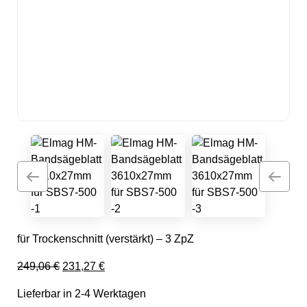
für Trockenschnitt (verstärkt) – 3 ZpZ
Ursprünglicher Preis war: 249,06 €
Aktueller Preis ist: 231,27 €.
249,06
€
231,27
€
Lieferbar in 2-4 Werktagen