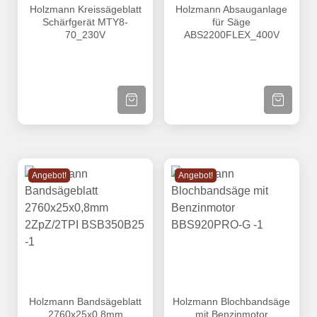
Holzmann Kreissägeblatt Schärfgerät MTY8-70_230V
Holzmann Absauganlage fü
Holzmann Kreissägeblatt
Holzmann Absauganlage
Schärfgerät MTY8-
für Säge
70_230V
ABS2200FLEX_400V
ZUM PRODUKT
ZUM PRODU
Angebot!
Angebot!
Holzmann Bandsägeblatt 2760x25x0,8mm 2ZpZ/2TPI B
Holzmann Blochbandsäge m
Holzmann Bandsägeblatt
Holzmann Blochbandsäge
2760x25x0,8mm
mit Benzinmotor