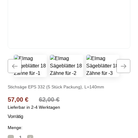
Stichsäge EPS 332 (5 Stück Packung), L=140mm
Ursprünglicher Preis war: 62,00 €
Aktueller Preis ist: 57,00 €.
57,00
€
62,00
€
Lieferbar in 2-4 Werktagen
Vorrätig
Menge:
Elmag Sägeblätter 18 Zähne für Menge
-
+