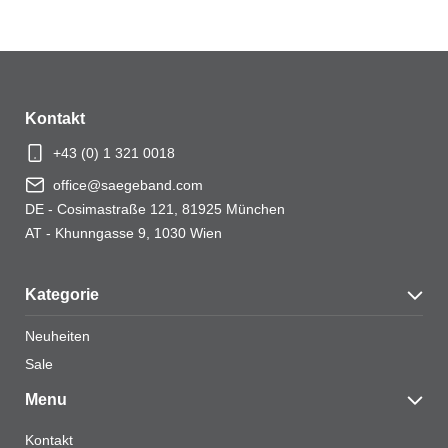
Ihre Bewertung
*
Ihre Bewertung
*
Kontakt
+43 (0) 1 321 0018
office@saegeband.com
Name
*
DE - Cosimastraße 121, 81925 München
AT - Khunngasse 9, 1030 Wien
Kategorie
E-Mail
*
Neuheiten
Sale
Menu
Name, E-Mail-Adresse und Website in diesem
Browser für meinen nächsten Kommentar speichern.
Kontakt