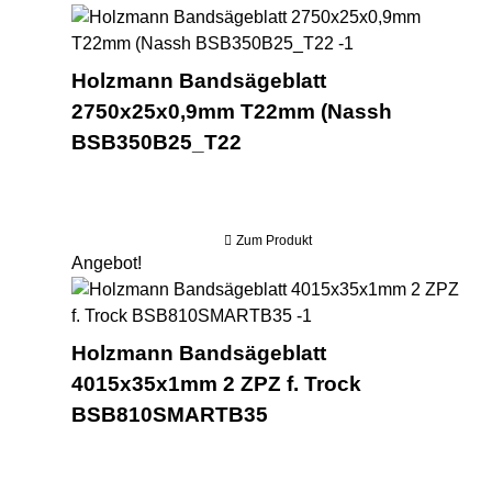
Hol
Holzmann Bandsägeblatt
2750x25x0,9mm T22mm (Nassh
BSB350B25_T22
Zum Produkt
Angebot!
Hol
Holzmann Bandsägeblatt
4015x35x1mm 2 ZPZ f. Trock
BSB810SMARTB35