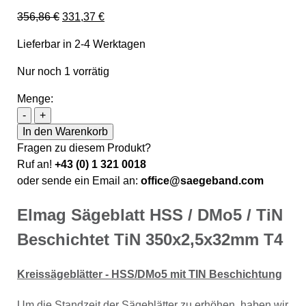
Ursprünglicher Preis war: 356,86 €
Aktueller Preis ist: 331,37 €.
356,86
€
331,37
€
Lieferbar in 2-4 Werktagen
Nur noch 1 vorrätig
Menge:
Elmag Sägeblatt HSS / DMo5 / TiN Beschichtet TiN 3
-
+
In den Warenkorb
Fragen zu diesem Produkt?
Ruf an!
+43 (0) 1 321 0018
oder sende ein Email an:
office@saegeband.com
Elmag Sägeblatt HSS / DMo5 / TiN
Beschichtet TiN 350x2,5x32mm T4
Kreissägeblätter - HSS/DMo5 mit TIN Beschichtung
Um die Standzeit der Sägeblätter zu erhöhen, haben wir