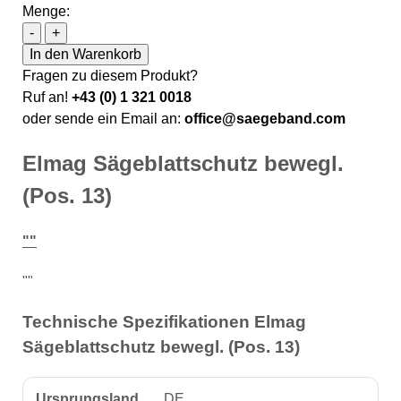
Menge:
Elmag Sägeblattschutz bewegl. (Pos. 13) Menge
-
+
In den Warenkorb
Fragen zu diesem Produkt?
Ruf an!
+43 (0) 1 321 0018
oder sende ein Email an:
office@saegeband.com
Elmag Sägeblattschutz bewegl.
(Pos. 13)
""
""
Technische Spezifikationen Elmag
Sägeblattschutz bewegl. (Pos. 13)
Ursprungsland
DE