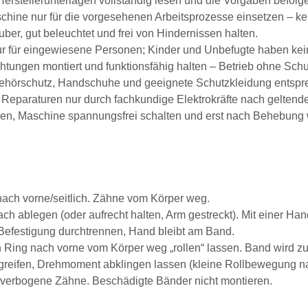
erstellerunterlagen vollständig lesen und die Vorgaben befolg
hine nur für die vorgesehenen Arbeitsprozesse einsetzen – k
ber, gut beleuchtet und frei von Hindernissen halten.
 für eingewiesene Personen; Kinder und Unbefugte haben keine
tungen montiert und funktionsfähig halten – Betrieb ohne Schut
ehörschutz, Handschuhe und geeignete Schutzkleidung entspre
Reparaturen nur durch fachkundige Elektrokräfte nach geltende
en, Maschine spannungsfrei schalten und erst nach Behebung w
nach vorne/seitlich. Zähne vom Körper weg.
ach ablegen (oder aufrecht halten, Arm gestreckt). Mit einer 
efestigung durchtrennen, Hand bleibt am Band.
Ring nach vorne vom Körper weg „rollen“ lassen. Band wird z
eifen, Drehmoment abklingen lassen (kleine Rollbewegung nach 
, verbogene Zähne. Beschädigte Bänder nicht montieren.