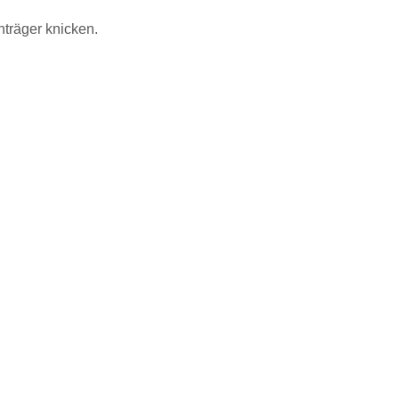
träger knicken.
2200FLEX_230V