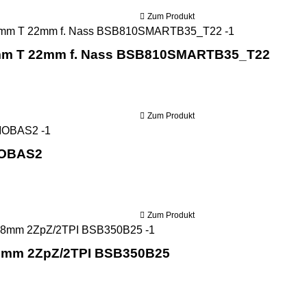
Zum Produkt
Holzmann Ban
mm T 22mm f. Nass BSB810SMARTB35_T22
Zum Produkt
Holzmann mobiles Anbausägewerk MOBAS2
MOBAS2
Zum Produkt
Holzmann Bandsägeblatt 276
,8mm 2ZpZ/2TPI BSB350B25