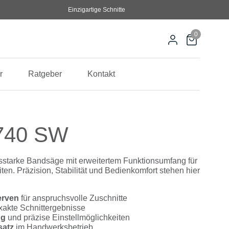
Einzigartige Schnitte
0
r
Ratgeber
Kontakt
 740 SW
sstarke Bandsäge mit erweitertem Funktionsumfang für
ten. Präzision, Stabilität und Bedienkomfort stehen hier
erven
für anspruchsvolle Zuschnitte
xakte Schnittergebnisse
ng
und präzise Einstellmöglichkeiten
satz
im Handwerksbetrieb