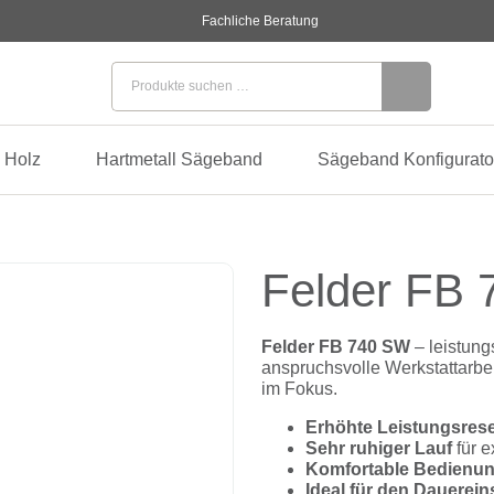
Fachliche Beratung
Suchen nach:
 Holz
Hartmetall Sägeband
Sägeband Konfigurato
Felder FB
Felder FB 740 SW
– leistung
anspruchsvolle Werkstattarbei
im Fokus.
Erhöhte Leistungsres
Sehr ruhiger Lauf
für e
Komfortable Bedienu
Ideal für den Dauerein