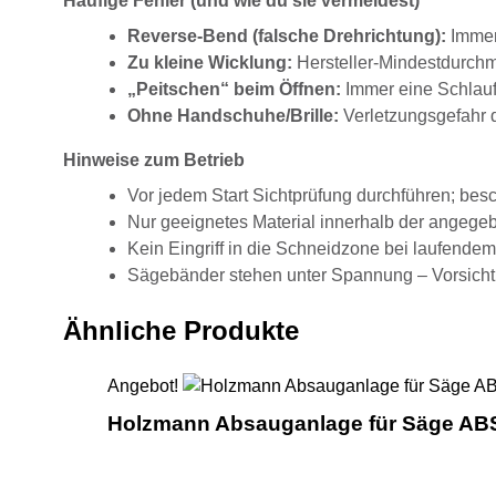
Häufige Fehler (und wie du sie vermeidest)
Reverse-Bend (falsche Drehrichtung):
Immer
Zu kleine Wicklung:
Hersteller-Mindestdurchm
„Peitschen“ beim Öffnen:
Immer eine Schlauf
Ohne Handschuhe/Brille:
Verletzungsgefahr 
Hinweise zum Betrieb
Vor jedem Start Sichtprüfung durchführen; besc
Nur geeignetes Material innerhalb der angege
Kein Eingriff in die Schneidzone bei laufendem
Sägebänder stehen unter Spannung – Vorsicht
Ähnliche Produkte
Angebot!
Holzmann Absauganlage für Säge A