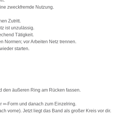
en.
eine zweckfremde Nutzung.
n Zutritt.
z ist unzulässig.
chend Tätigkeit.
n Normen; vor Arbeiten Netz trennen.
ieder starten.
Hand den äußeren Ring am Rücken fassen.
ur ∞-Form und danach zum Einzelring.
vorne). Jetzt liegt das Band als großer Kreis vor dir.