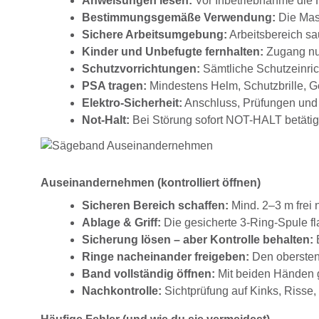
Anweisungen lesen:
Vor Inbetriebnahme die H
Bestimmungsgemäße Verwendung:
Die Masc
Sichere Arbeitsumgebung:
Arbeitsbereich sau
Kinder und Unbefugte fernhalten:
Zugang nur
Schutzvorrichtungen:
Sämtliche Schutzeinrich
PSA tragen:
Mindestens Helm, Schutzbrille, G
Elektro-Sicherheit:
Anschluss, Prüfungen und 
Not-Halt:
Bei Störung sofort NOT-HALT betätig
Auseinandernehmen (kontrolliert öffnen)
Sicheren Bereich schaffen:
Mind. 2–3 m frei 
Ablage & Griff:
Die gesicherte 3-Ring-Spule fl
Sicherung lösen – aber Kontrolle behalten:
B
Ringe nacheinander freigeben:
Den obersten 
Band vollständig öffnen:
Mit beiden Händen gr
Nachkontrolle:
Sichtprüfung auf Kinks, Risse