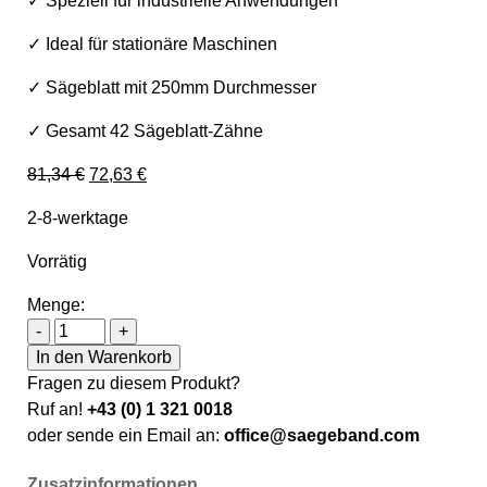
✓ Speziell für industrielle Anwendungen
✓ Ideal für stationäre Maschinen
✓ Sägeblatt mit 250mm Durchmesser
✓ Gesamt 42 Sägeblatt-Zähne
Ursprünglicher Preis war: 81,34 €
Aktueller Preis ist: 72,63 €.
81,34
€
72,63
€
2-8-werktage
Vorrätig
Menge:
Holzkraft Besäum- und Fertigungsschnitt-Kreissägebla
-
+
In den Warenkorb
Fragen zu diesem Produkt?
Ruf an!
+43 (0) 1 321 0018
oder sende ein Email an:
office@saegeband.com
Zusatzinformationen