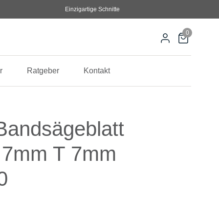
Einzigartige Schnitte
0
r
Ratgeber
Kontakt
andsägeblatt
0,7mm T 7mm
0