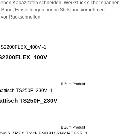
benen Kapazitäten schneiden; Werkstück sicher spannen.
 Band; Einstellungen nur im Stillstand vornehmen.
 vor Rückschnellen.
Holzmann Absauganlage für Säge ABS
BS2200FLEX_400V
Zum Produkt
Holzmann Formatkreissäge inkl. For
mattisch TS250F_230V
Zum Produkt
Holzmann Bandsägeb