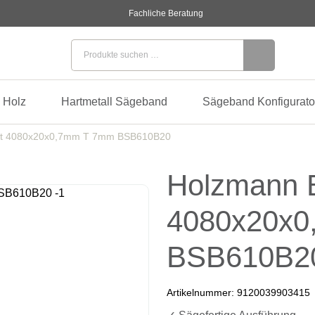
Fachliche Beratung
Suchen nach:
 Holz
Hartmetall Sägeband
Sägeband Konfigurato
tt 4080x20x0,7mm T 7mm BSB610B20
Holzmann B
4080x20x
BSB610B2
Artikelnummer:
9120039903415