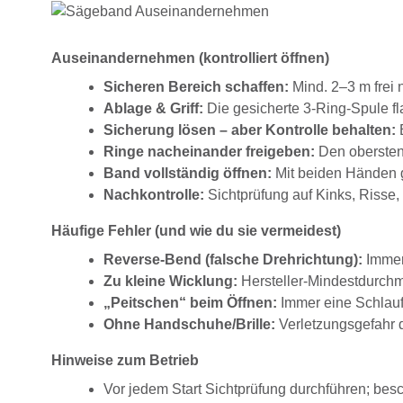
Auseinandernehmen (kontrolliert öffnen)
Sicheren Bereich schaffen:
Mind. 2–3 m frei 
Ablage & Griff:
Die gesicherte 3-Ring-Spule fl
Sicherung lösen – aber Kontrolle behalten:
B
Ringe nacheinander freigeben:
Den obersten 
Band vollständig öffnen:
Mit beiden Händen gr
Nachkontrolle:
Sichtprüfung auf Kinks, Risse
Häufige Fehler (und wie du sie vermeidest)
Reverse-Bend (falsche Drehrichtung):
Immer
Zu kleine Wicklung:
Hersteller-Mindestdurchm
„Peitschen“ beim Öffnen:
Immer eine Schlauf
Ohne Handschuhe/Brille:
Verletzungsgefahr 
Hinweise zum Betrieb
Vor jedem Start Sichtprüfung durchführen; besc