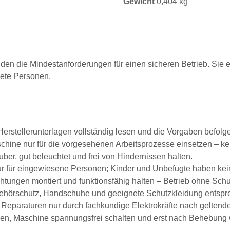
Gewicht
0,404 kg
lden die Mindestanforderungen für einen sicheren Betrieb. Sie e
nete Personen.
erstellerunterlagen vollständig lesen und die Vorgaben befolg
hine nur für die vorgesehenen Arbeitsprozesse einsetzen – k
ber, gut beleuchtet und frei von Hindernissen halten.
 für eingewiesene Personen; Kinder und Unbefugte haben keine
tungen montiert und funktionsfähig halten – Betrieb ohne Schut
ehörschutz, Handschuhe und geeignete Schutzkleidung entspre
Reparaturen nur durch fachkundige Elektrokräfte nach geltende
en, Maschine spannungsfrei schalten und erst nach Behebung w