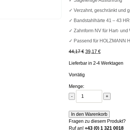
✓ Sägefertige Ausführung
✓ Verzahnt, geschränkt und g
✓ Bandstahlhärte 41 – 43 H
✓ Zahnform NV für Hart- und
✓ Passend für HOLZMANN H
Ursprünglicher Preis 
Aktueller Preis
44,17
€
39,17
€
Lieferbar in 2-4 Werktagen
Vorrätig
Menge:
Holzmann Bandsägeblat
-
+
In den Warenkorb
Fragen zu diesem Produkt?
Ruf an!
+43 (0) 1 321 0018