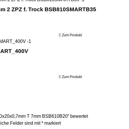
mm 2 ZPZ f. Trock BSB810SMARTB35
Zum Produkt
Holzmann Blochbandsäge BBS810SMART_40
MART_400V
Zum Produkt
4080x20x0,7mm T 7mm BSB610B20” bewertet
liche Felder sind mit
*
markiert