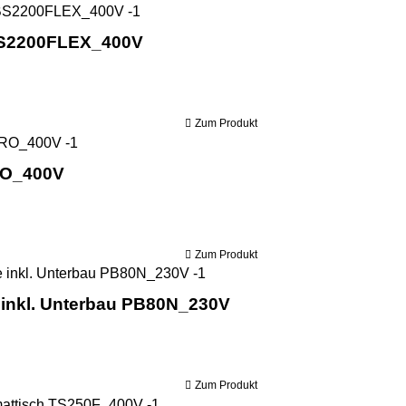
Holzmann Absauganlage für Säge ABS
BS2200FLEX_400V
Zum Produkt
Holzmann Blochbandsäge BBS920PRO_400V
RO_400V
Zum Produkt
Holzmann Sägeband Schärfmas
inkl. Unterbau PB80N_230V
Zum Produkt
Holzmann Formatkreissäge inkl. For