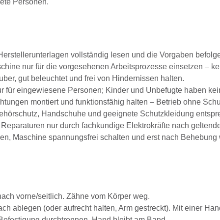
nete Personen.
erstellerunterlagen vollständig lesen und die Vorgaben befolg
hine nur für die vorgesehenen Arbeitsprozesse einsetzen – k
ber, gut beleuchtet und frei von Hindernissen halten.
 für eingewiesene Personen; Kinder und Unbefugte haben keine
tungen montiert und funktionsfähig halten – Betrieb ohne Schut
ehörschutz, Handschuhe und geeignete Schutzkleidung entspre
Reparaturen nur durch fachkundige Elektrokräfte nach geltende
en, Maschine spannungsfrei schalten und erst nach Behebung w
nach vorne/seitlich. Zähne vom Körper weg.
ach ablegen (oder aufrecht halten, Arm gestreckt). Mit einer 
efestigung durchtrennen, Hand bleibt am Band.