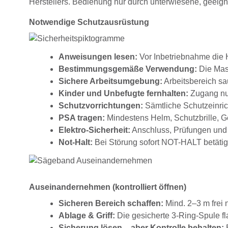
Herstellers. Bedienung nur durch unterwiesene, geeig
Notwendige Schutzausrüstung
Anweisungen lesen:
Vor Inbetriebnahme die H
Bestimmungsgemäße Verwendung:
Die Masc
Sichere Arbeitsumgebung:
Arbeitsbereich sau
Kinder und Unbefugte fernhalten:
Zugang nur
Schutzvorrichtungen:
Sämtliche Schutzeinrich
PSA tragen:
Mindestens Helm, Schutzbrille, G
Elektro-Sicherheit:
Anschluss, Prüfungen und 
Not-Halt:
Bei Störung sofort NOT-HALT betätig
Auseinandernehmen (kontrolliert öffnen)
Sicheren Bereich schaffen:
Mind. 2–3 m frei 
Ablage & Griff:
Die gesicherte 3-Ring-Spule fl
Sicherung lösen – aber Kontrolle behalten:
B