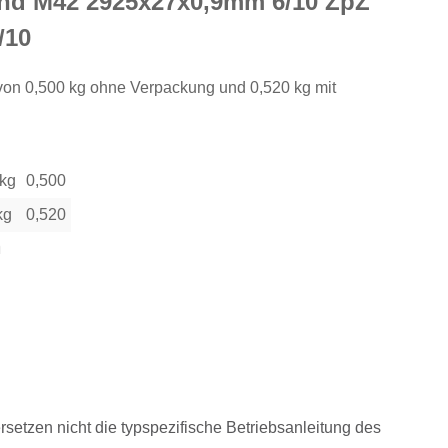
d M42 2925x27x0,9mm 6/10 ZpZ
/10
von 0,500 kg ohne Verpackung und 0,520 kg mit
 kg
0,500
kg
0,520
n
rsetzen nicht die typspezifische Betriebsanleitung des