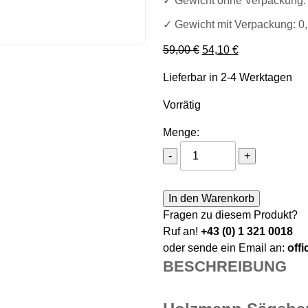
✓ Gewicht ohne Verpackung: 
✓ Gewicht mit Verpackung: 0
Ursprünglicher Preis 
Aktueller Preis
59,00
€
54,10
€
Lieferbar in 2-4 Werktagen
Vorrätig
Menge:
Holzmann Sägeband M42
-
+
In den Warenkorb
Fragen zu diesem Produkt?
Ruf an!
+43 (0) 1 321 0018
oder sende ein Email an:
off
BESCHREIBUNG