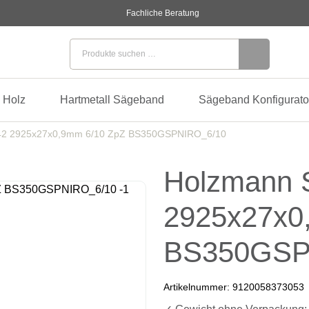
Fachliche Beratung
Suchen nach:
 Holz
Hartmetall Sägeband
Sägeband Konfigurato
42 2925x27x0,9mm 6/10 ZpZ BS350GSPNIRO_6/10
Holzmann 
2925x27x0
BS350GSP
Artikelnummer:
9120058373053