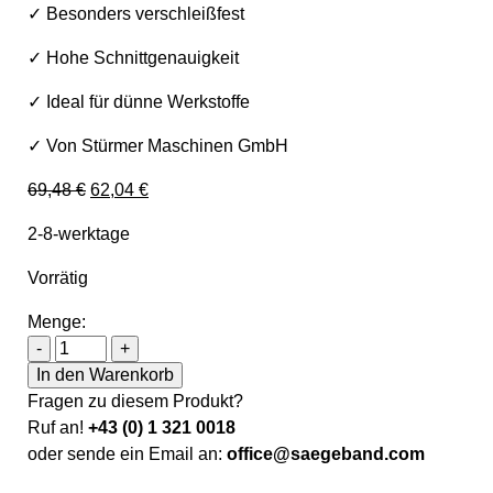
✓ Besonders verschleißfest
✓ Hohe Schnittgenauigkeit
✓ Ideal für dünne Werkstoffe
✓ Von Stürmer Maschinen GmbH
Ursprünglicher Preis war: 69,48 €
Aktueller Preis ist: 62,04 €.
69,48
€
62,04
€
2-8-werktage
Vorrätig
Menge:
Metallkraft Sägeband Bi-Metall M 42 4030 x 27 x 0,9 
-
+
In den Warenkorb
Fragen zu diesem Produkt?
Ruf an!
+43 (0) 1 321 0018
oder sende ein Email an:
office@saegeband.com