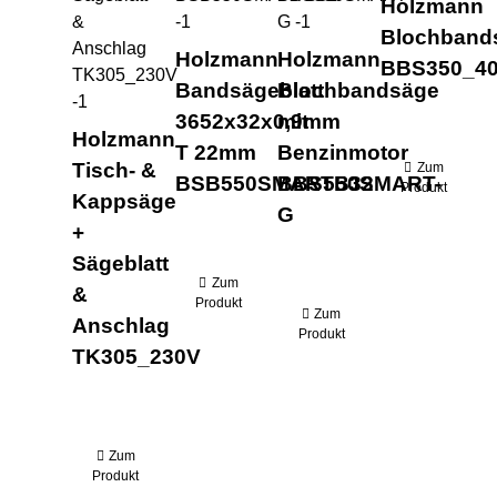
Holzmann
Blochband
Holzmann
Holzmann
BBS350_4
Bandsägeblatt
Blochbandsäge
3652x32x0,9mm
mit
Holzmann
T 22mm
Benzinmotor
Tisch- &
Zum
BSB550SMARTB32
BBS550SMART-
Produkt
Kappsäge
G
+
Sägeblatt
Zum
&
Produkt
Zum
Anschlag
Produkt
TK305_230V
Zum
Produkt