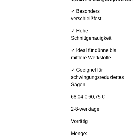
✓ Besonders
verschleißfest
✓ Hohe
Schnittgenauigkeit
✓ Ideal für dünne bis
mittlere Werkstoffe
✓ Geeignet für
schwingungsreduziertes
Sägen
Ursprünglicher Preis w
Aktueller Preis 
68,04
€
60,75
€
2-8-werktage
Vorrätig
Menge: