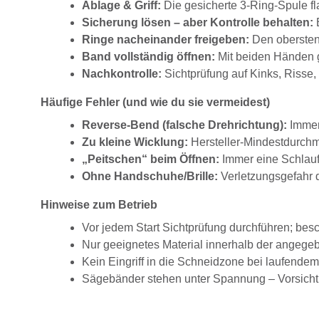
Ablage & Griff:
Die gesicherte 3-Ring-Spule fl
Sicherung lösen – aber Kontrolle behalten:
B
Ringe nacheinander freigeben:
Den obersten 
Band vollständig öffnen:
Mit beiden Händen gr
Nachkontrolle:
Sichtprüfung auf Kinks, Risse
Häufige Fehler (und wie du sie vermeidest)
Reverse-Bend (falsche Drehrichtung):
Immer
Zu kleine Wicklung:
Hersteller-Mindestdurchm
„Peitschen“ beim Öffnen:
Immer eine Schlauf
Ohne Handschuhe/Brille:
Verletzungsgefahr 
Hinweise zum Betrieb
Vor jedem Start Sichtprüfung durchführen; besc
Nur geeignetes Material innerhalb der angege
Kein Eingriff in die Schneidzone bei laufendem
Sägebänder stehen unter Spannung – Vorsicht