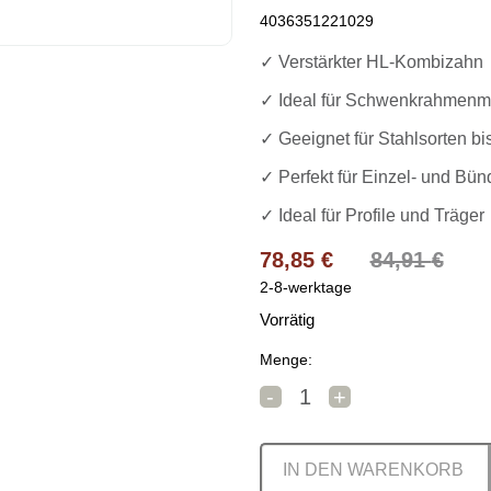
4036351221029
✓ Verstärkter HL-Kombizahn
✓ Ideal für Schwenkrahmenm
✓ Geeignet für Stahlsorten b
✓ Perfekt für Einzel- und Bün
✓ Ideal für Profile und Träger
Ursprünglicher Preis 
Aktueller Preis ist: 78
78,85
€
84,91
€
2-8-werktage
Vorrätig
Menge:
Metallkraft Sägeband Bi-
-
+
IN DEN WARENKORB