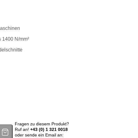
aschinen
is 1400 N/mm²
delschnitte
war: 84,91 €
,85 €.
Metall M 42 Sprint-Medium-VS 4520 x 34 x 1,1mm 3-4 ZpZ Meng
Fragen zu diesem Produkt?
Ruf an!
+43 (0) 1 321 0018
oder sende ein Email an: