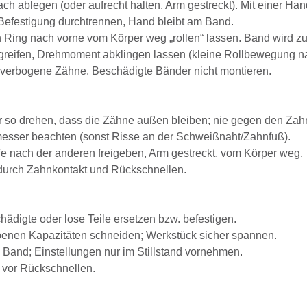
ach ablegen (oder aufrecht halten, Arm gestreckt). Mit einer 
efestigung durchtrennen, Hand bleibt am Band.
Ring nach vorne vom Körper weg „rollen“ lassen. Band wird z
eifen, Drehmoment abklingen lassen (kleine Rollbewegung nach 
, verbogene Zähne. Beschädigte Bänder nicht montieren.
 so drehen, dass die Zähne außen bleiben; nie gegen den Zahn
esser beachten (sonst Risse an der Schweißnaht/Zahnfuß).
e nach der anderen freigeben, Arm gestreckt, vom Körper weg.
durch Zahnkontakt und Rückschnellen.
hädigte oder lose Teile ersetzen bzw. befestigen.
benen Kapazitäten schneiden; Werkstück sicher spannen.
 Band; Einstellungen nur im Stillstand vornehmen.
 vor Rückschnellen.