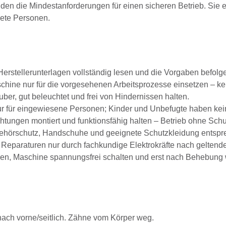
lden die Mindestanforderungen für einen sicheren Betrieb. Sie e
nete Personen.
erstellerunterlagen vollständig lesen und die Vorgaben befolg
hine nur für die vorgesehenen Arbeitsprozesse einsetzen – k
ber, gut beleuchtet und frei von Hindernissen halten.
 für eingewiesene Personen; Kinder und Unbefugte haben keine
tungen montiert und funktionsfähig halten – Betrieb ohne Schut
ehörschutz, Handschuhe und geeignete Schutzkleidung entspre
Reparaturen nur durch fachkundige Elektrokräfte nach geltende
en, Maschine spannungsfrei schalten und erst nach Behebung w
nach vorne/seitlich. Zähne vom Körper weg.