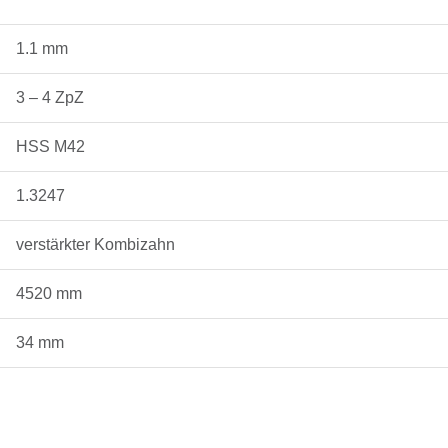
1.1 mm
3 – 4 ZpZ
HSS M42
1.3247
verstärkter Kombizahn
4520 mm
34 mm