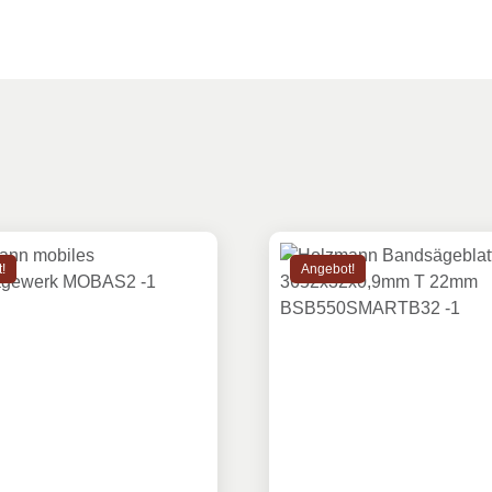
!
Angebot!