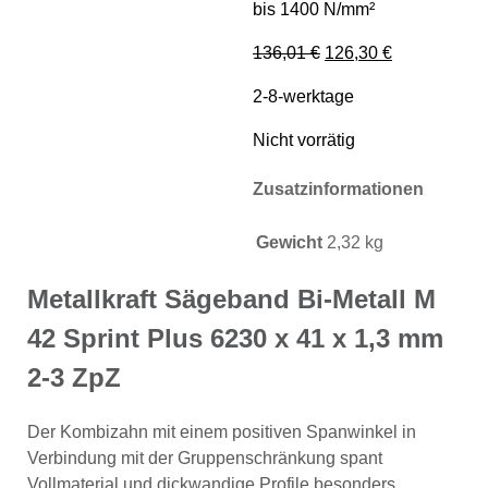
bis 1400 N/mm²
Ursprünglicher Preis
Aktueller Pre
136,01
€
126,30
€
2-8-werktage
Nicht vorrätig
Zusatzinformationen
Gewicht
2,32 kg
Metallkraft Sägeband Bi-Metall M
42 Sprint Plus 6230 x 41 x 1,3 mm
2-3 ZpZ
Der Kombizahn mit einem positiven Spanwinkel in
Verbindung mit der Gruppenschränkung spant
Vollmaterial und dickwandige Profile besonders