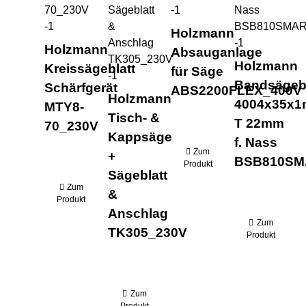
Holzmann
Holzmann
Absauganlage
Holzmann
Kreissägeblatt
für Säge
Bandsägebl
Schärfgerät
ABS2200FLEX_400V
Holzmann
4004x35x
MTY8-
Tisch- &
T 22mm
70_230V
Kappsäge
f. Nass
Zum
+
BSB810SM
Produkt
Sägeblatt
Zum
&
Produkt
Anschlag
Zum
TK305_230V
Produkt
Zum
Produkt