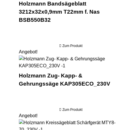
Holzmann Bandsägeblatt
3212x32x0,9mm T22mm f. Nas
BSB550B32
Zum Produkt
Angebot!
Ho
Holzmann Zug- Kapp- &
Gehrungssäge KAP305ECO_230V
Zum Produkt
Angebot!
Hol