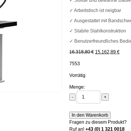
✓ Solide und bewährte Bauw
✓ Arbeitstisch ist neigbar
✓ Ausgestattet mit Bandschwe
✓ Stabile Stahlkonstruktion
✓ Benutzerfreundliches Bedi
Ursprünglicher Pr
Aktuel
16.318,80
€
15.162,89
€
7553
Vorrätig
Menge:
Metallkraft Vertikal-Met
-
+
In den Warenkorb
Fragen zu diesem Produkt?
Ruf an!
+43 (0) 1 321 0018