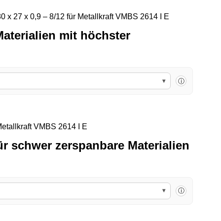
Sawline M51 Bi
aterialien mit höchster
▾
ⓘ
Sawline M42 Bimetall Cutforce Ultra S
für schwer zerspanbare Materialien
▾
ⓘ