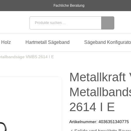
Fachliche Beratung
Suchen nach:
 Holz
Hartmetall Sägeband
Sägeband Konfigurato
Metallbandsäge VMBS 2614 I E
Metallkraft 
Metallban
2614 I E
Artikelnummer:
4036351340775