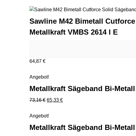
Sawline M42 Bimetall Cutforce 
Metallkraft VMBS 2614 I E
64,87
€
Metallkraft Sägeband Bi-Metall M 42 46
Angebot!
Metallkraft Sägeband Bi-Metall
Ursprünglicher Preis war: 73,16 €
Aktueller Preis ist: 65,33 €.
73,16
€
65,33
€
Metallkraft Sägeband Bi-Metall M 42 46
Angebot!
Metallkraft Sägeband Bi-Metall