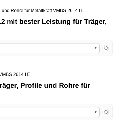
Sawline M42 Bimetall 
2 mit bester Leistung für Träger,
▾
ⓘ
Sawline M42 Bimetall Cutforce X Sägeband 4680 x
räger, Profile und Rohre für
▾
ⓘ