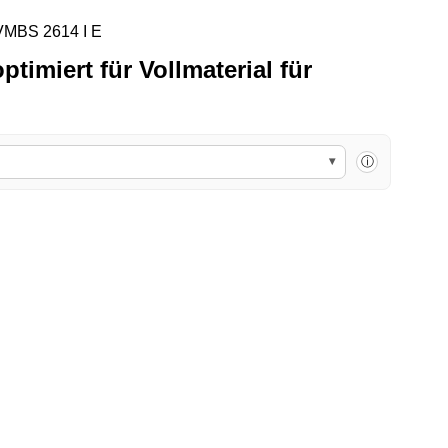
Sawline M42 Bimetall Cutforce Solid Sägeband 468
timiert für Vollmaterial für
▾
ⓘ