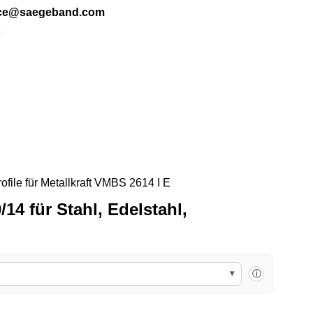
ice@saegeband.com
n
Sawline M42 Bimetall Cutforc
14 für Stahl, Edelstahl,
▾
ⓘ